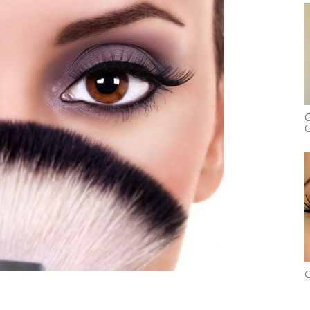
C
G
C