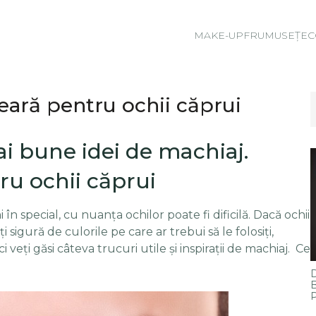
MAKE-UP
FRUMUSEȚE
C
eară pentru ochii căprui
ai bune idei de machiaj.
ru ochii căprui
 în special, cu nuanța ochilor poate fi dificilă. Dacă ochii
igură de culorile pe care ar trebui să le folosiți,
ici veți găsi câteva trucuri utile și inspirații de machiaj. Ce
D
B
P