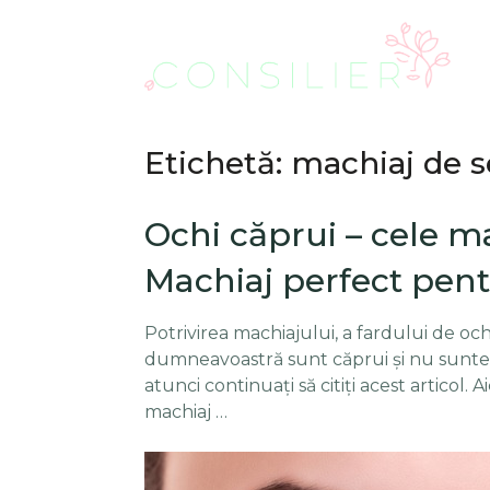
Etichetă: machiaj de s
Ochi căprui – cele m
Machiaj perfect pent
Potrivirea machiajului, a fardului de ochi
dumneavoastră sunt căprui și nu sunteți s
atunci continuați să citiți acest articol. A
machiaj …