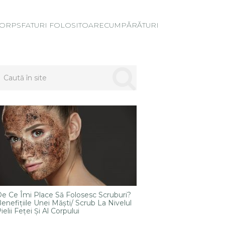
ORP
SFATURI FOLOSITOARE
CUMPĂRĂTURI
e Ce Îmi Place Să Folosesc Scruburi?
enefițiile Unei Măști/ Scrub La Nivelul
ielii Feței Și Al Corpului