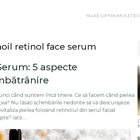
MAKE-UP
FRUMUSEȚE
C
noil retinol face serum
Serum: 5 aspecte
mbătrânire
atunci când suntem încă tinere. Ce să facem când pielea
rețea? Nu lăsați schimbările nedorite să vă descurajeze.
vitaliza pielea folosind retinolul din serul facial
pte? Iată …
C
N