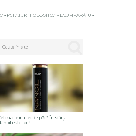
ORP
SFATURI FOLOSITOARE
CUMPĂRĂTURI
el mai bun ulei de păr? În sfârșit,
anoil este aici!