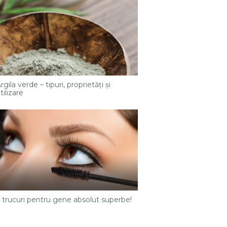
rgila verde – tipuri, proprietăţi şi
tilizare
 trucuri pentru gene absolut superbe!