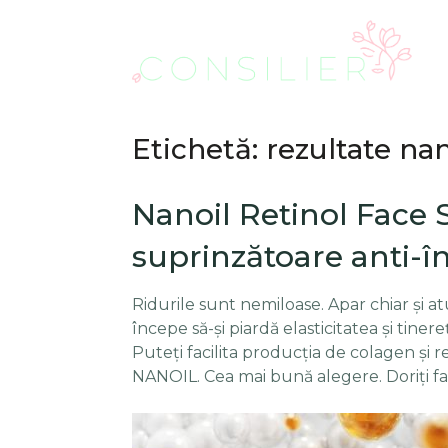
Etichetă: rezultate na
Nanoil Retinol Face 
suprinzătoare anti-î
Ridurile sunt nemiloase. Apar chiar și 
începe să-și piardă elasticitatea și tine
Puteți facilita producția de colagen și re
NANOIL. Cea mai bună alegere. Doriți fa