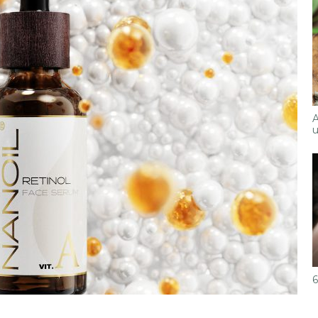
A
u
6