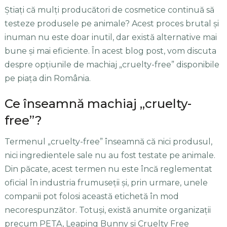
Știați că mulți producători de cosmetice continuă să
testeze produsele pe animale? Acest proces brutal și
inuman nu este doar inutil, dar există alternative mai
bune și mai eficiente. În acest blog post, vom discuta
despre opțiunile de machiaj „cruelty-free” disponibile
pe piața din România.
Ce înseamnă machiaj „cruelty-
free”?
Termenul „cruelty-free” înseamnă că nici produsul,
nici ingredientele sale nu au fost testate pe animale.
Din păcate, acest termen nu este încă reglementat
oficial în industria frumuseții și, prin urmare, unele
companii pot folosi această etichetă în mod
necorespunzător. Totuși, există anumite organizații
precum PETA, Leaping Bunny și Cruelty Free