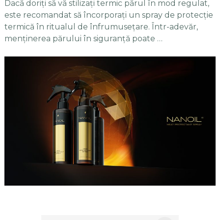
Dacă doriți să vă stilizați termic părul în mod regulat,
este recomandat să încorporați un spray de protecție
termică în ritualul de înfrumusețare. Într-adevăr,
menținerea părului în siguranță poate …