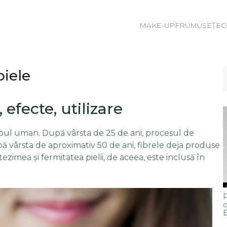
MAKE-UP
FRUMUSEȚE
C
piele
 efecte, utilizare
rpul uman. După vârsta de 25 de ani, procesul de
pă vârsta de aproximativ 50 de ani, fibrele deja produse
tezimea şi fermitatea pielii, de aceea, este inclusă în
P
c
E