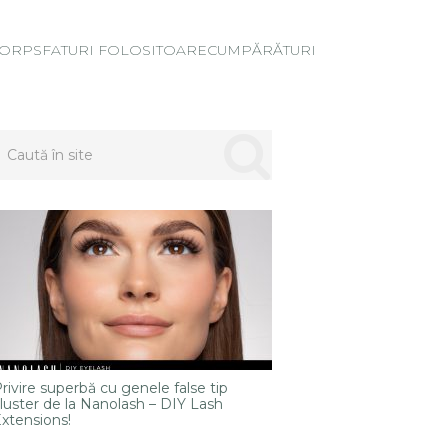
ORP
SFATURI FOLOSITOARE
CUMPĂRĂTURI
rivire superbă cu genele false tip
luster de la Nanolash – DIY Lash
xtensions!