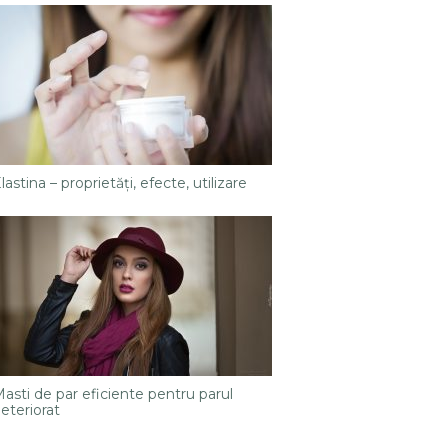
lastina – proprietăţi, efecte, utilizare
asti de par eficiente pentru parul
eteriorat