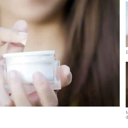
E
M
d