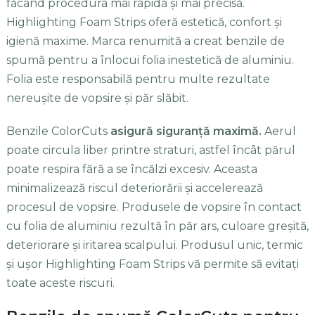
făcând procedura mai rapidă și mai precisă.
Highlighting Foam Strips oferă estetică, confort și
igienă maxime. Marca renumită a creat benzile de
spumă pentru a înlocui folia inestetică de aluminiu.
Folia este responsabilă pentru multe rezultate
nereușite de vopsire și păr slăbit.
Benzile ColorCuts
asigură siguranță maximă.
Aerul
poate circula liber printre straturi, astfel încât părul
poate respira fără a se încălzi excesiv. Aceasta
minimalizează riscul deteriorării și accelerează
procesul de vopsire. Produsele de vopsire în contact
cu folia de aluminiu rezultă în păr ars, culoare greșită,
deteriorare și iritarea scalpului. Produsul unic, termic
și ușor Highlighting Foam Strips vă permite să evitați
toate aceste riscuri.