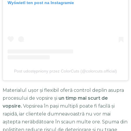
Wyświetl ten post na Instagramie
Post udostępniony przez ColorCuts (@colorcuts.official)
Materialul ușor și flexibil oferă control deplin asupra
procesului de vopsire și
un timp mai scurt de
vopsire.
Vopsirea în pași multipli poate fi facilă și
rapidă, iar clientele dumneavoastră nu vor mai
aștepta nerăbdătoare în scaun multe ore. Spuma din
polistiten reduce riscul de deteriorare și nu trage