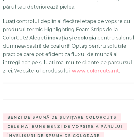
părul sau deteriorează pielea.
Luați controlul deplin al fiecărei etape de vopsire cu
produsul termic Highlighting Foam Strips de la
ColorCuts! Alegeți
inovația și ecologia
pentru salonul
dumneavoastră de coafură! Optați pentru soluțiile
practice care pot eficientiza fluxul de muncă al
întregii echipe și luați mai multe cliente pe parcursul
zilei. W
ebsite-ul produsului:
www.colorcuts.mt
.
BENZI DE SPUMĂ DE ȘUVIȚARE COLORCUTS
CELE MAI BUNE BENZI DE VOPSIRE A PĂRULUI
ÎNVELIȘURI DE SPUMĂ DE COLORARE