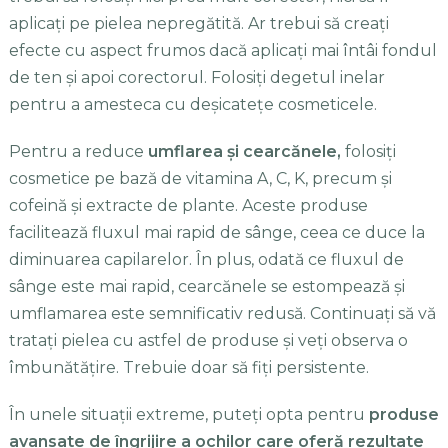
aplicați pe pielea nepregătită. Ar trebui să creați
efecte cu aspect frumos dacă aplicați mai întâi fondul
de ten și apoi corectorul. Folosiți degetul inelar
pentru a amesteca cu deșicatețe cosmeticele.
Pentru a reduce
umflarea și cearcănele,
folosiți
cosmetice pe bază de vitamina A, C, K, precum și
cofeină și extracte de plante. Aceste produse
facilitează fluxul mai rapid de sânge, ceea ce duce la
diminuarea capilarelor. În plus, odată ce fluxul de
sânge este mai rapid, cearcănele se estompează și
umflamarea este semnificativ redusă. Continuați să vă
tratați pielea cu astfel de produse și veți observa o
îmbunătățire. Trebuie doar să fiți persistente.
În unele situații extreme, puteți opta pentru
produse
avansate de îngrijire a ochilor care oferă rezultate