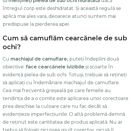
să
mențineți pielea de sub ochi hidratată
dacă
întregul corp este deshidratat. Și această regulă se
aplică mai ales vara, deoarece atunci suntem mai
predispuse la pierderea apei.
Cum să camuflăm cearcănele de sub
ochi?
Cu
machiajul de camuflare,
puteți îndeplini două
obiective:
face cearcănele ivizibile
și scoarte în
evidență pielea de sub ochi. Totuși, trebuie să rețineți
să aplicați cu îndemânare machiajul de camuflare.
Cea mai frecventă greșeală pe care femeile au
tendința de a o comite este aplicarea unor corectoare
prea deschise la culoare care nu fac decât să
evidențieze imperfecțiunile. O altă problemă demnă
de reținut este cantitatea de produs aplicată. Nu ar
trebui să folosiți nici prea mult corector, nici să îl