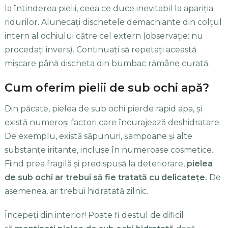
la întinderea pielii, ceea ce duce inevitabil la apariția
ridurilor. Alunecați dischetele demachiante din colțul
intern al ochiului către cel extern (observație: nu
procedați invers). Continuați să repetați această
mișcare până discheta din bumbac rămâne curată.
Cum oferim pielii de sub ochi apă?
Din păcate, pielea de sub ochi pierde rapid apa, și
există numeroși factori care încurajează deshidratare.
De exemplu, există săpunuri, șampoane și alte
substanțe iritante, incluse în numeroase cosmetice.
Fiind prea fragilă și predispusă la deteriorare,
pielea
de sub ochi ar trebui să fie tratată cu delicatețe.
De
asemenea, ar trebui hidratată zilnic.
Începeți din interior! Poate fi destul de dificil