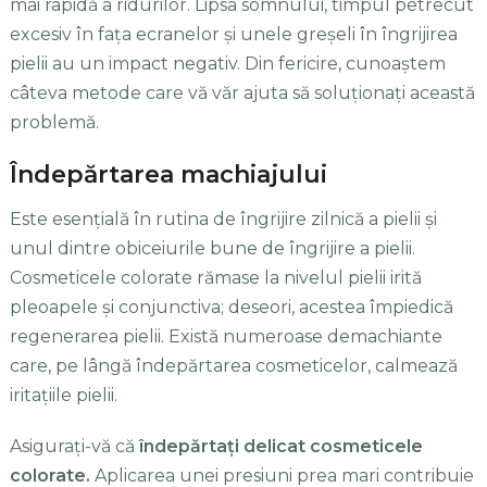
mai rapidă a ridurilor. Lipsa somnului, timpul petrecut
excesiv în fața ecranelor și unele greșeli în îngrijirea
pielii au un impact negativ. Din fericire, cunoaștem
câteva metode care vă văr ajuta să soluționați această
problemă.
Îndepărtarea machiajului
Este esențială în rutina de îngrijire zilnică a pielii și
unul dintre obiceiurile bune de îngrijire a pielii.
Cosmeticele colorate rămase la nivelul pielii irită
pleoapele și conjunctiva; deseori, acestea împiedică
regenerarea pielii. Există numeroase demachiante
care, pe lângă îndepărtarea cosmeticelor, calmează
iritațiile pielii.
Asigurați-vă că
îndepărtați delicat cosmeticele
colorate.
Aplicarea unei presiuni prea mari contribuie