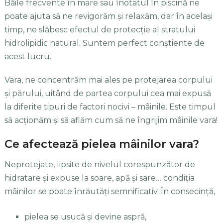
Băile frecvente în mare sau înotatul în piscină ne
poate ajuta să ne revigorăm şi relaxăm, dar în acelaşi
timp, ne slăbesc efectul de protecţie al stratului
hidrolipidic natural. Suntem perfect conştiente de
acest lucru.
Vara, ne concentrăm mai ales pe protejarea corpului
şi părului, uitând de partea corpului cea mai expusă
la diferite tipuri de factori nocivi – mâinile. Este timpul
să acţionăm şi să aflăm cum să ne îngrijim mâinile vara!
Ce afectează pielea mâinilor vara?
Neprotejate, lipsite de nivelul corespunzător de
hidratare şi expuse la soare, apă şi sare… condiţia
mâinilor se poate înrăutăţi semnificativ. În consecinţă,
pielea se usucă şi devine aspră,