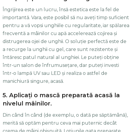
Îngrijirea este un lucru, însă estetica este la fel de
importantă. Vara, este posibil să nu aveţi timp suficient
pentru a vă vopsi unghiile cu regularitate, iar spălarea
frecventă a mâinilor cu apă accelerează cojirea şi
distrugerea ojei de unghii. O soluţie perfectă este de
a recurge la unghii cu gel, care sunt rezistente şi
întăresc patul natural al unghiei. Le puteţi obţine
într-un salon de înfrumuseţare, dar puteţi investi
într-o lampă UV sau LED şi realiza o astfel de
manichiură singure, acasă.
5. Aplicaţi o mască preparată acasă la
nivelul mâinilor.
Din când în când (de exemplu, o dată pe săptămână),
merită să optăm pentru ceva mai puternic decât
crema de mâini obişnuită. Loţiunile gata preparate,