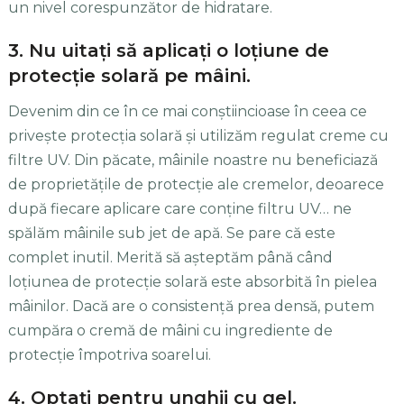
un nivel corespunzător de hidratare.
3. Nu uitaţi să aplicaţi o loţiune de
protecţie solară pe mâini.
Devenim din ce în ce mai conştiincioase în ceea ce
priveşte protecţia solară şi utilizăm regulat creme cu
filtre UV. Din păcate, mâinile noastre nu beneficiază
de proprietăţile de protecţie ale cremelor, deoarece
după fiecare aplicare care conţine filtru UV… ne
spălăm mâinile sub jet de apă. Se pare că este
complet inutil. Merită să aşteptăm până când
loţiunea de protecţie solară este absorbită în pielea
mâinilor. Dacă are o consistenţă prea densă, putem
cumpăra o cremă de mâini cu ingrediente de
protecţie împotriva soarelui.
4. Optaţi pentru unghii cu gel.