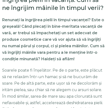
ne îngrijim mâinile în timpul verii?
Renunaţi la îngrijirea pielii în timpul vacanţei? Este o
greşeală! Când plecaţi în bine-meritata vacanţă de
vară, ar trebui să împachetaţi un set adecvat de
produse cosmetice care vă vor ajuta să vă îngrijiţi
nu numai părul şi corpul, ci şi pielea mâinilor. Cum să
vă îngrijiţi mâinile vara pentru a le menţine într-o
condiţie minunată? Haideţi să aflăm!
Soarele poate fi înşelător. Pe de o parte, este plăcut
să ne relaxăm într-un hamac şi să ne bucurăm de
soare. Pe de altă parte, este uşor să ne decolorăm şi
irităm pielea, sau chiar să ne alegem cu arsuri solare.
În mod similar, sarea de mare sau apa clorurată sunt
nefavoabile şi, astfel, accelerează deshidratarea pielii.