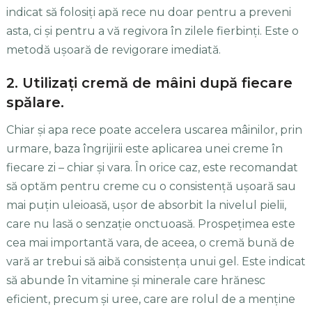
indicat să folosiţi apă rece nu doar pentru a preveni
asta, ci şi pentru a vă regivora în zilele fierbinţi. Este o
metodă uşoară de revigorare imediată.
2. Utilizaţi cremă de mâini după fiecare
spălare.
Chiar şi apa rece poate accelera uscarea mâinilor, prin
urmare, baza îngrijirii este aplicarea unei creme în
fiecare zi – chiar şi vara. În orice caz, este recomandat
să optăm pentru creme cu o consistenţă uşoară sau
mai puţin uleioasă, uşor de absorbit la nivelul pielii,
care nu lasă o senzaţie onctuoasă. Prospeţimea este
cea mai importantă vara, de aceea, o cremă bună de
vară ar trebui să aibă consistenţa unui gel. Este indicat
să abunde în vitamine şi minerale care hrănesc
eficient, precum şi uree, care are rolul de a menţine