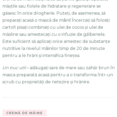
măştile sau fiolele de hidratare şi regenerare se
găsesc în orice drogherie. Puteţi, de asemenea, să
preparaţi acasă o mască de mâini! Încercaţi să folosiţi
cartofi pisaţi combinaţi cu ulei de cocos şi ulei de
măsline sau amestecaţi cu o infuzie de gălbenele.
Este suficient să aplicaţi orice amestec de substanţe
nutritive la nivelul mâinilor timp de 20 de minute
pentru a le hrăni şi intensifica fineţea.
Un truc util
– adăugaţi sare de mare sau zahăr brun în
masca preparată acasă pentru a o transforma într-un
scrub cu proprietăţi de netezire şi hrănire.
CREMĂ DE MÂINE