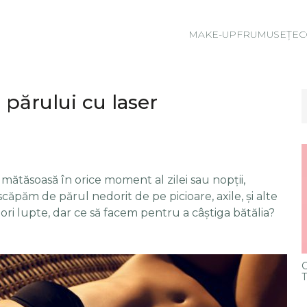
MAKE-UP
FRUMUSEȚE
C
 părului cu laser
 mătăsoasă în orice moment al zilei sau nopții,
căpăm de părul nedorit de pe picioare, axile, și alte
ri lupte, dar ce să facem pentru a câștiga bătălia?
C
T