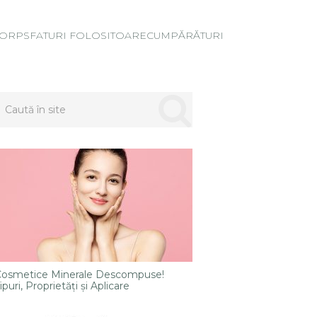
ORP
SFATURI FOLOSITOARE
CUMPĂRĂTURI
osmetice Minerale Descompuse!
ipuri, Proprietăți și Aplicare