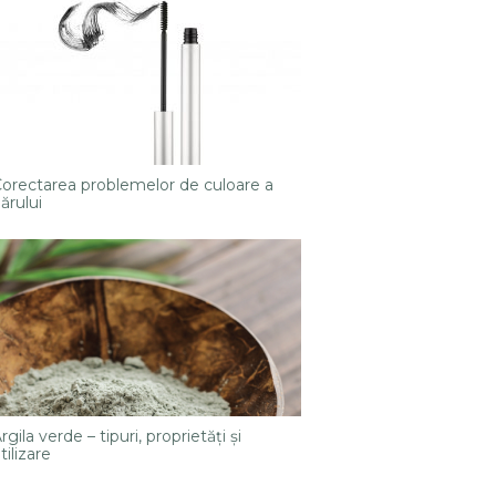
orectarea problemelor de culoare a
ărului
rgila verde – tipuri, proprietăţi şi
tilizare