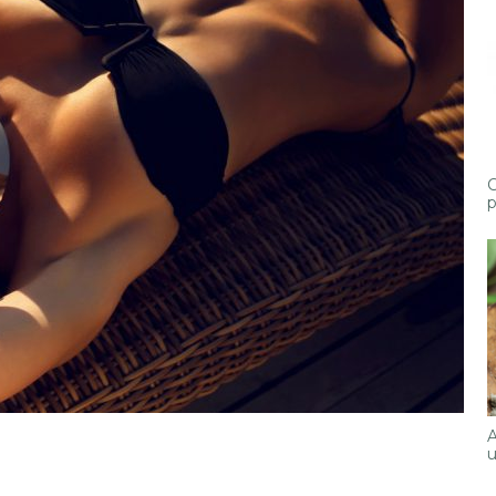
C
p
A
u