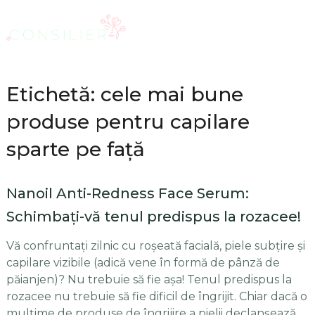
Etichetă: cele mai bune
produse pentru capilare
sparte pe față
Nanoil Anti-Redness Face Serum:
Schimbați-vă tenul predispus la rozacee!
Vă confruntați zilnic cu roșeată facială, piele subțire și
capilare vizibile (adică vene în formă de pânză de
păianjen)? Nu trebuie să fie așa! Tenul predispus la
rozacee nu trebuie să fie dificil de îngrijit. Chiar dacă o
mulțime de produse de îngrijire a pielii declanșează